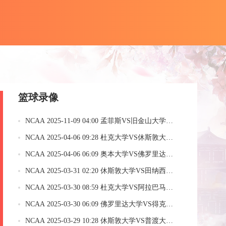
篮球录像
NCAA 2025-11-09 04:00 孟菲斯VS旧金山大学回
放
NCAA 2025-04-06 09:28 杜克大学VS休斯敦大学
回放
NCAA 2025-04-06 06:09 奥本大学VS佛罗里达大
学回放
NCAA 2025-03-31 02:20 休斯敦大学VS田纳西大
学回放
NCAA 2025-03-30 08:59 杜克大学VS阿拉巴马大
学回放
NCAA 2025-03-30 06:09 佛罗里达大学VS得克萨
斯理工大学回放
NCAA 2025-03-29 10:28 休斯敦大学VS普渡大学