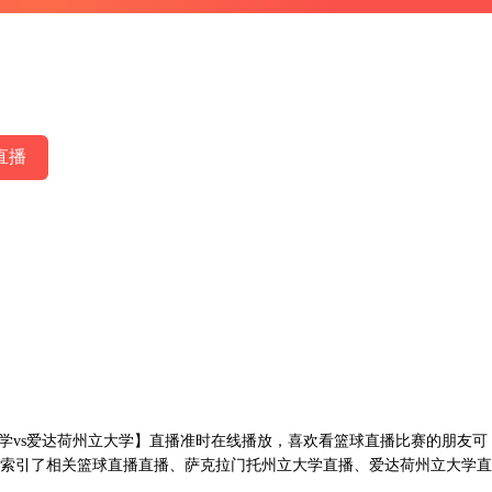
直播
立大学vs爱达荷州立大学】直播准时在线播放，喜欢看篮球直播比赛的朋友可
页面索引了相关篮球直播直播、萨克拉门托州立大学直播、爱达荷州立大学直