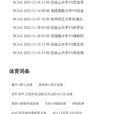
NCAA 2025-12-18 11:00 旧金山大学VS芝加哥洛
约拉大学集锦
NCAA 2025-12-14 09:00 圣路易斯大学VS旧金山
大学集锦
NCAA 2025-12-07 10:00 加州州立大学长滩分校
VS加州大学圣地亚哥分校集锦
NCAA 2025-11-28 03:00 旧金山大学VS科罗拉多
大学集锦
NCAA 2025-11-28 03:00 克瑞顿大学VS俄勒冈大
学集锦
NCAA 2025-11-19 11:00 旧金山大学VS西北州立
大学集锦
NCAA 2025-11-16 11:00 旧金山大学VS布拉德利
大学集锦
体育词条
魔术vs爵士直播
森林狼vs国王直播
意甲,西甲,巴塞罗那,国际足球,国际米兰队直播
曼联vs莱斯特城直播
马刺vs鹈鹕直播
伊朗直播
nba比赛直播免费观看直播
湖人VS雷霆 NBA回放