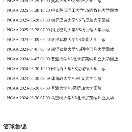
NCAA 2025-03-29 10:00 奥本大学VS密歇根大学回放
NCAA 2025-03-28 10:20 得克萨斯理工大学VS阿肯色大学回放
NCAA 2025-03-28 07:39 佛罗里达大学VS马里兰大学回放
NCAA 2025-03-28 07:09 阿拉巴马大学VS杨百翰大学回放
NCAA 2024-04-09 09:20 康涅狄格大学VS普渡大学回放
NCAA 2024-04-07 08:49 康涅狄格大学VS阿拉巴马大学回放
NCAA 2024-04-07 06:09 普渡大学VS北卡罗莱纳州立大学回放
NCAA 2024-03-30 10:10 田纳西大学VS克瑞顿大学回放
NCAA 2024-03-30 09:59 休斯敦大学VS杜克大学回放
NCAA 2024-03-30 07:39 普渡大学VS冈萨加大学回放
NCAA 2024-03-30 07:09 马奎特大学VS北卡罗莱纳州立大学回
放
篮球集锦