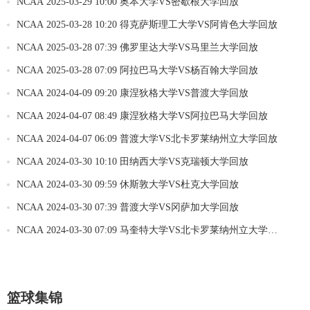
NCAA 2025-03-29 10:00 奥本大学VS密歇根大学回放
NCAA 2025-03-28 10:20 得克萨斯理工大学VS阿肯色大学回放
NCAA 2025-03-28 07:39 佛罗里达大学VS马里兰大学回放
NCAA 2025-03-28 07:09 阿拉巴马大学VS杨百翰大学回放
NCAA 2024-04-09 09:20 康涅狄格大学VS普渡大学回放
NCAA 2024-04-07 08:49 康涅狄格大学VS阿拉巴马大学回放
NCAA 2024-04-07 06:09 普渡大学VS北卡罗莱纳州立大学回放
NCAA 2024-03-30 10:10 田纳西大学VS克瑞顿大学回放
NCAA 2024-03-30 09:59 休斯敦大学VS杜克大学回放
NCAA 2024-03-30 07:39 普渡大学VS冈萨加大学回放
NCAA 2024-03-30 07:09 马奎特大学VS北卡罗莱纳州立大学回
放
篮球集锦