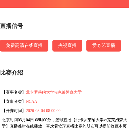
直播信号
免费高清在线直播
央视直播
爱奇艺直播
比赛介绍
【赛事名称】
北卡罗莱纳大学vs克莱姆森大学
【赛事分类】
NCAA
【开赛时间】
2026-03-04 08:00:00
北京时间03月04日 08时00分，篮球直播【北卡罗莱纳大学vs克莱姆森大
学】直播准时在线播放，喜欢看篮球直播比赛的朋友可以提前收藏本页