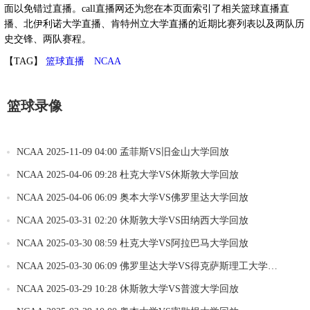
面以免错过直播。call直播网还为您在本页面索引了相关篮球直播直
播、北伊利诺大学直播、肯特州立大学直播的近期比赛列表以及两队历
史交锋、两队赛程。
【TAG】
篮球直播
NCAA
篮球录像
NCAA 2025-11-09 04:00 孟菲斯VS旧金山大学回放
NCAA 2025-04-06 09:28 杜克大学VS休斯敦大学回放
NCAA 2025-04-06 06:09 奥本大学VS佛罗里达大学回放
NCAA 2025-03-31 02:20 休斯敦大学VS田纳西大学回放
NCAA 2025-03-30 08:59 杜克大学VS阿拉巴马大学回放
NCAA 2025-03-30 06:09 佛罗里达大学VS得克萨斯理工大学回
放
NCAA 2025-03-29 10:28 休斯敦大学VS普渡大学回放