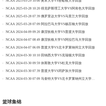
NCAA 2025-03-29 10:00 奥本大学VS密歇根大学回放
NCAA 2025-03-28 10:20 得克萨斯理工大学VS阿肯色大学回放
NCAA 2025-03-28 07:39 佛罗里达大学VS马里兰大学回放
NCAA 2025-03-28 07:09 阿拉巴马大学VS杨百翰大学回放
NCAA 2024-04-09 09:20 康涅狄格大学VS普渡大学回放
NCAA 2024-04-07 08:49 康涅狄格大学VS阿拉巴马大学回放
NCAA 2024-04-07 06:09 普渡大学VS北卡罗莱纳州立大学回放
NCAA 2024-03-30 10:10 田纳西大学VS克瑞顿大学回放
NCAA 2024-03-30 09:59 休斯敦大学VS杜克大学回放
NCAA 2024-03-30 07:39 普渡大学VS冈萨加大学回放
NCAA 2024-03-30 07:09 马奎特大学VS北卡罗莱纳州立大学回
放
篮球集锦