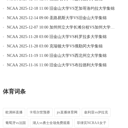
NCAA 2025-12-18 11:00 旧金山大学VS芝加哥洛约拉大学集锦
NCAA 2025-12-14 09:00 圣路易斯大学VS旧金山大学集锦
NCAA 2025-12-07 10:00 加州州立大学长滩分校VS加州大学圣
地亚哥分校集锦
NCAA 2025-11-28 03:00 旧金山大学VS科罗拉多大学集锦
NCAA 2025-11-28 03:00 克瑞顿大学VS俄勒冈大学集锦
NCAA 2025-11-19 11:00 旧金山大学VS西北州立大学集锦
NCAA 2025-11-16 11:00 旧金山大学VS布拉德利大学集锦
体育词条
欧洲杯直播
卡塔尔世预赛
jrs直播体育网
叙利亚vs伊拉克
葡萄牙vs法国
湖人vs勇士全场免费观看
菲律宾NCRAA女子