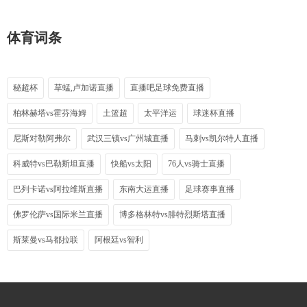
体育词条
秘超杯
草蜢,卢加诺直播
直播吧足球免费直播
柏林赫塔vs霍芬海姆
土篮超
太平洋运
球迷杯直播
尼斯对勒阿弗尔
武汉三镇vs广州城直播
马刺vs凯尔特人直播
科威特vs巴勒斯坦直播
快船vs太阳
76人vs骑士直播
巴列卡诺vs阿拉维斯直播
东南大运直播
足球赛事直播
佛罗伦萨vs国际米兰直播
博多格林特vs腓特烈斯塔直播
斯莱曼vs马都拉联
阿根廷vs智利