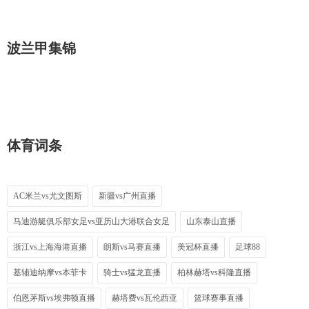
波兰甲集锦
体育词条
AC米兰vs尤文图斯
新疆vs广州直播
马迪游艇俱乐部女足vs亚历山大港联合女足
山东泰山直播
浙江vs上海海港直播
朗斯vs马赛直播
美冠杯直播
足球88
基辅迪纳摩vs本菲卡
骑士vs猛龙直播
柏林赫塔vs科隆直播
伯恩茅斯vs埃弗顿直播
赫塔费vs瓦伦西亚
篮球赛事直播