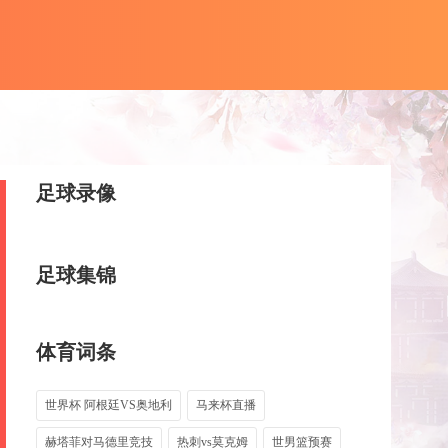
足球录像
足球集锦
体育词条
世界杯 阿根廷VS奥地利
马来杯直播
赫塔菲对马德里竞技
热刺vs莫克姆
世男篮预赛