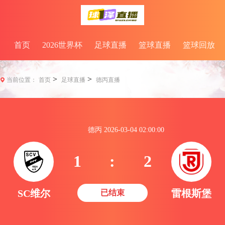
首页
2026世界杯
足球直播
篮球直播
篮球回放
>
>
当前位置：
首页
足球直播
德丙直播
德丙 2026-03-04 02:00:00
1
:
2
SC维尔
雷根斯堡
已结束