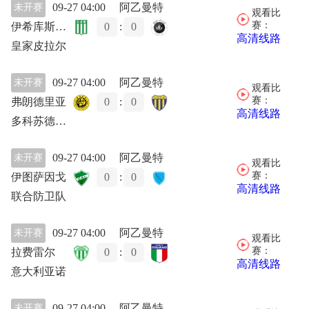
09-27 04:00
阿乙曼特
未开赛
观看比
赛：
伊希库斯尼斯塔史
0
:
0
高清线路
皇家皮拉尔
09-27 04:00
阿乙曼特
未开赛
观看比
赛：
弗朗德里亚
0
:
0
高清线路
多科苏德体育会
09-27 04:00
阿乙曼特
未开赛
观看比
赛：
伊图萨因戈
0
:
0
高清线路
联合防卫队
09-27 04:00
阿乙曼特
未开赛
观看比
赛：
拉费雷尔
0
:
0
高清线路
意大利亚诺
09-27 04:00
阿乙曼特
未开赛