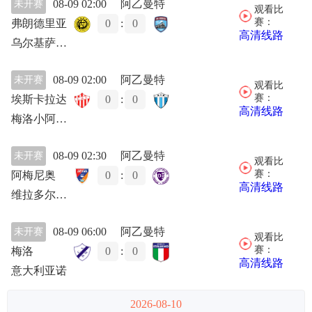
08-09 02:00
阿乙曼特
未开赛
观看比
赛：
弗朗德里亚
0
:
0
高清线路
乌尔基萨大学
08-09 02:00
阿乙曼特
未开赛
观看比
赛：
埃斯卡拉达
0
:
0
高清线路
梅洛小阿根廷
08-09 02:30
阿乙曼特
未开赛
观看比
赛：
阿梅尼奥
0
:
0
高清线路
维拉多尔米尼
08-09 06:00
阿乙曼特
未开赛
观看比
赛：
梅洛
0
:
0
高清线路
意大利亚诺
2026-08-10