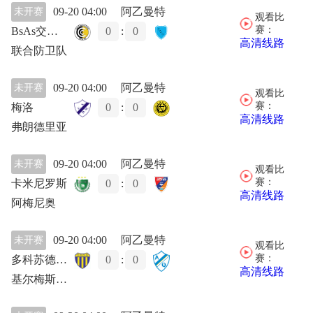
09-20 04:00
阿乙曼特
未开赛
观看比
赛：
BsAs交流会
0
:
0
高清线路
联合防卫队
09-20 04:00
阿乙曼特
未开赛
观看比
赛：
梅洛
0
:
0
高清线路
弗朗德里亚
09-20 04:00
阿乙曼特
未开赛
观看比
赛：
卡米尼罗斯
0
:
0
高清线路
阿梅尼奥
09-20 04:00
阿乙曼特
未开赛
观看比
赛：
多科苏德体育会
0
:
0
高清线路
基尔梅斯阿根廷