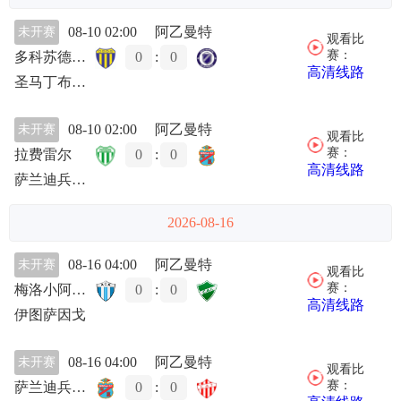
08-10 02:00
阿乙曼特
未开赛
观看比
赛：
多科苏德体育会
0
:
0
高清线路
圣马丁布萨科
08-10 02:00
阿乙曼特
未开赛
观看比
赛：
拉费雷尔
0
:
0
高清线路
萨兰迪兵工厂
2026-08-16
08-16 04:00
阿乙曼特
未开赛
观看比
赛：
梅洛小阿根廷
0
:
0
高清线路
伊图萨因戈
08-16 04:00
阿乙曼特
未开赛
观看比
赛：
萨兰迪兵工厂
0
:
0