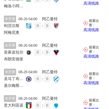
高清线路
梅洛小阿根廷
08-26 04:00
阿乙曼特
未开赛
观看比
赛：
利涅尔斯
0
:
0
高清线路
阿梅尼奥
08-26 04:00
阿乙曼特
未开赛
观看比
赛：
皇家皮拉尔
0
:
0
高清线路
布朗安德奎
08-26 04:00
阿乙曼特
未开赛
观看比
赛：
圣马丁布萨科
0
:
0
高清线路
基尔梅斯阿根廷
08-26 04:00
阿乙曼特
未开赛
观看比
赛：
意大利亚诺
0
:
0