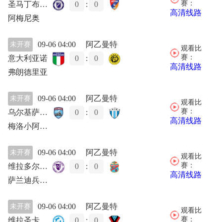
赛：
圣马丁布萨科
0
:
0
高清线路
阿梅尼奥
09-06 04:00
阿乙曼特
未开赛
观看比
赛：
意大利亚诺
0
:
0
高清线路
弗朗德里亚
09-06 04:00
阿乙曼特
未开赛
观看比
赛：
乌尔基萨大学
0
:
0
高清线路
梅洛小阿根廷
09-06 04:00
阿乙曼特
未开赛
观看比
赛：
维拉多尔米尼
0
:
0
高清线路
萨兰迪兵工厂
09-06 04:00
阿乙曼特
未开赛
观看比
赛：
维拉圣卡罗斯
0
:
0