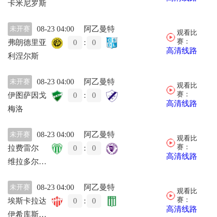
卡米尼罗斯
08-23 04:00
阿乙曼特
未开赛
观看比
赛：
弗朗德里亚
0
:
0
高清线路
利涅尔斯
08-23 04:00
阿乙曼特
未开赛
观看比
赛：
伊图萨因戈
0
:
0
高清线路
梅洛
08-23 04:00
阿乙曼特
未开赛
观看比
赛：
拉费雷尔
0
:
0
高清线路
维拉多尔米尼
08-23 04:00
阿乙曼特
未开赛
观看比
赛：
埃斯卡拉达
0
:
0
高清线路
伊希库斯尼斯塔史