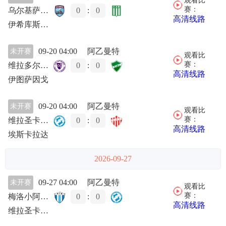
观看比
赛：
乌尔基萨大学
0
:
0
高清线路
伊希库斯尼斯塔史
09-20 04:00
阿乙曼特
未开赛
观看比
赛：
维拉多尔米尼
0
:
0
高清线路
伊图萨因戈
09-20 04:00
阿乙曼特
未开赛
观看比
赛：
维拉圣卡罗斯
0
:
0
高清线路
埃斯卡拉达
2026-09-27
09-27 04:00
阿乙曼特
未开赛
观看比
赛：
梅洛小阿根廷
0
:
0
高清线路
维拉圣卡罗斯