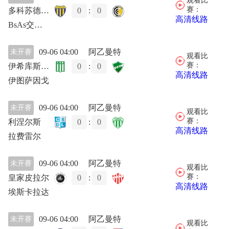
观看比
赛：
多科苏德体育会
0
:
0
高清线路
BsAs交流会
09-06 04:00
阿乙曼特
未开赛
观看比
赛：
伊希库斯尼斯塔史
0
:
0
高清线路
伊图萨因戈
09-06 04:00
阿乙曼特
未开赛
观看比
赛：
利涅尔斯
0
:
0
高清线路
拉费雷尔
09-06 04:00
阿乙曼特
未开赛
观看比
赛：
皇家皮拉尔
0
:
0
高清线路
埃斯卡拉达
09-06 04:00
阿乙曼特
未开赛
观看比