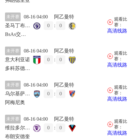
弗朗德里亚
08-16 04:00
阿乙曼特
未开赛
观看比
赛：
圣马丁布萨科
0
:
0
高清线路
BsAs交流会
08-16 04:00
阿乙曼特
未开赛
观看比
赛：
意大利亚诺
0
:
0
高清线路
多科苏德体育会
08-16 04:00
阿乙曼特
未开赛
观看比
赛：
乌尔基萨大学
0
:
0
高清线路
阿梅尼奥
08-16 04:00
阿乙曼特
未开赛
观看比
赛：
维拉多尔米尼
0
:
0
高清线路
布朗安德奎