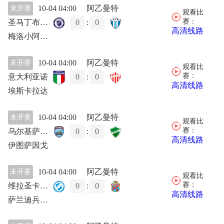
10-04 04:00
阿乙曼特
未开赛
观看比
赛：
圣马丁布萨科
0
:
0
高清线路
梅洛小阿根廷
10-04 04:00
阿乙曼特
未开赛
观看比
赛：
意大利亚诺
0
:
0
高清线路
埃斯卡拉达
10-04 04:00
阿乙曼特
未开赛
观看比
赛：
乌尔基萨大学
0
:
0
高清线路
伊图萨因戈
10-04 04:00
阿乙曼特
未开赛
观看比
赛：
维拉圣卡罗斯
0
:
0
高清线路
萨兰迪兵工厂