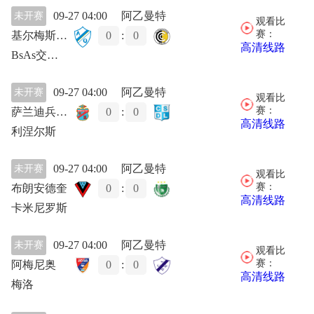
09-27 04:00
阿乙曼特
未开赛
观看比
赛：
基尔梅斯阿根廷
0
:
0
高清线路
BsAs交流会
09-27 04:00
阿乙曼特
未开赛
观看比
赛：
萨兰迪兵工厂
0
:
0
高清线路
利涅尔斯
09-27 04:00
阿乙曼特
未开赛
观看比
赛：
布朗安德奎
0
:
0
高清线路
卡米尼罗斯
09-27 04:00
阿乙曼特
未开赛
观看比
赛：
阿梅尼奥
0
:
0
高清线路
梅洛