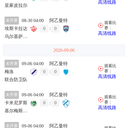
高清线路
皇家皮拉尔
08-30 04:00
阿乙曼特
未开赛
观看比
赛：
埃斯卡拉达
0
:
0
高清线路
乌尔基萨大学
2026-09-06
09-06 04:00
阿乙曼特
未开赛
观看比
赛：
梅洛
0
:
0
高清线路
联合防卫队
09-06 04:00
阿乙曼特
未开赛
观看比
赛：
卡米尼罗斯
0
:
0
高清线路
基尔梅斯阿根廷
09-06 04:00
阿乙曼特
未开赛