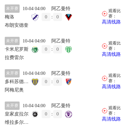
10-04 04:00
阿乙曼特
未开赛
观看比
赛：
梅洛
0
:
0
高清线路
布朗安德奎
10-04 04:00
阿乙曼特
未开赛
观看比
赛：
卡米尼罗斯
0
:
0
高清线路
拉费雷尔
10-04 04:00
阿乙曼特
未开赛
观看比
赛：
多科苏德体育会
0
:
0
高清线路
阿梅尼奥
10-04 04:00
阿乙曼特
未开赛
观看比
赛：
皇家皮拉尔
0
:
0
高清线路
维拉多尔米尼