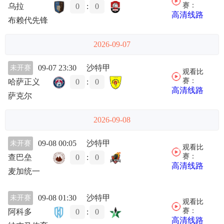
赛：
乌拉
0
:
0
高清线路
布赖代先锋
2026-09-07
09-07 23:30
沙特甲
未开赛
观看比
赛：
哈萨正义
0
:
0
高清线路
萨克尔
2026-09-08
09-08 00:05
沙特甲
未开赛
观看比
赛：
查巴垒
0
:
0
高清线路
麦加统一
09-08 01:30
沙特甲
未开赛
观看比
赛：
阿科多
0
:
0
高清线路