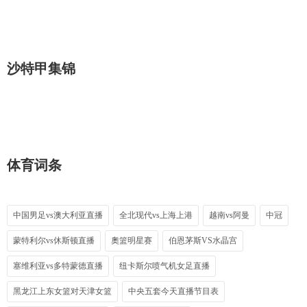
沙特甲集锦
体育词条
中国男足vs澳大利亚直播
全北现代vs上海上港
越南vs阿曼
中冠
蒙特利尔vs休斯顿直播
奧篮明星赛
伯恩茅斯VS水晶宫
塞维利亚vs多特蒙德直播
纽卡斯尔喷气机女足直播
黑龙江上东女篮对天津女篮
中央五套今天直播节目表