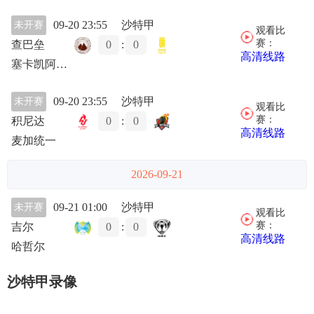
09-20 23:55
沙特甲
未开赛
观看比
赛：
查巴垒
0
:
0
高清线路
塞卡凯阿拉伯
09-20 23:55
沙特甲
未开赛
观看比
赛：
积尼达
0
:
0
高清线路
麦加统一
2026-09-21
09-21 01:00
沙特甲
未开赛
观看比
赛：
吉尔
0
:
0
高清线路
哈哲尔
沙特甲录像