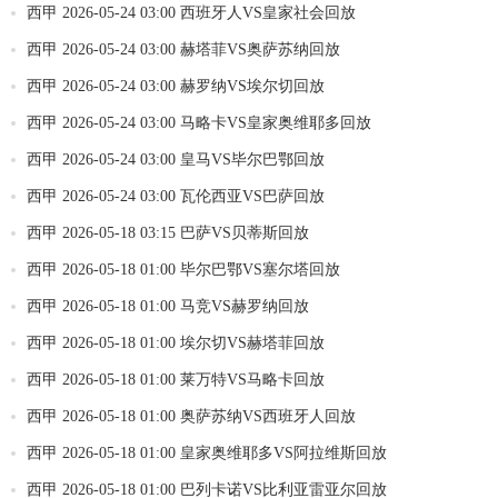
西甲 2026-05-24 03:00 西班牙人VS皇家社会回放
西甲 2026-05-24 03:00 赫塔菲VS奥萨苏纳回放
西甲 2026-05-24 03:00 赫罗纳VS埃尔切回放
西甲 2026-05-24 03:00 马略卡VS皇家奥维耶多回放
西甲 2026-05-24 03:00 皇马VS毕尔巴鄂回放
西甲 2026-05-24 03:00 瓦伦西亚VS巴萨回放
西甲 2026-05-18 03:15 巴萨VS贝蒂斯回放
西甲 2026-05-18 01:00 毕尔巴鄂VS塞尔塔回放
西甲 2026-05-18 01:00 马竞VS赫罗纳回放
西甲 2026-05-18 01:00 埃尔切VS赫塔菲回放
西甲 2026-05-18 01:00 莱万特VS马略卡回放
西甲 2026-05-18 01:00 奥萨苏纳VS西班牙人回放
西甲 2026-05-18 01:00 皇家奥维耶多VS阿拉维斯回放
西甲 2026-05-18 01:00 巴列卡诺VS比利亚雷亚尔回放