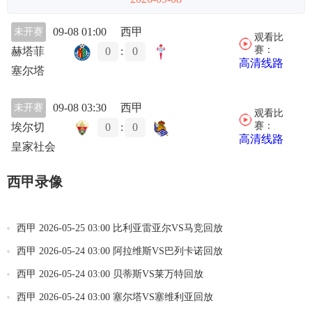
09-08 01:00
西甲
未开赛
观看比
赛：
赫塔菲
0
:
0
高清线路
塞尔塔
09-08 03:30
西甲
未开赛
观看比
赛：
埃尔切
0
:
0
高清线路
皇家社会
西甲录像
西甲 2026-05-25 03:00 比利亚雷亚尔VS马竞回放
西甲 2026-05-24 03:00 阿拉维斯VS巴列卡诺回放
西甲 2026-05-24 03:00 贝蒂斯VS莱万特回放
西甲 2026-05-24 03:00 塞尔塔VS塞维利亚回放