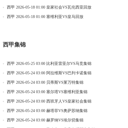
西甲 2026-05-18 01:00 皇家社会VS瓦伦西亚回放
西甲 2026-05-18 01:00 塞维利亚VS皇马回放
西甲集锦
西甲 2026-05-25 03:00 比利亚雷亚尔VS马竞集锦
西甲 2026-05-24 03:00 阿拉维斯VS巴列卡诺集锦
西甲 2026-05-24 03:00 贝蒂斯VS莱万特集锦
西甲 2026-05-24 03:00 塞尔塔VS塞维利亚集锦
西甲 2026-05-24 03:00 西班牙人VS皇家社会集锦
西甲 2026-05-24 03:00 赫塔菲VS奥萨苏纳集锦
西甲 2026-05-24 03:00 赫罗纳VS埃尔切集锦