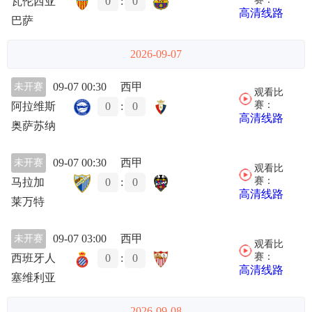
瓦伦西亚
0
:
0
高清线路
巴萨
2026-09-07
09-07 00:30
西甲
未开赛
观看比
赛：
阿拉维斯
0
:
0
高清线路
奥萨苏纳
09-07 00:30
西甲
未开赛
观看比
赛：
马拉加
0
:
0
高清线路
莱万特
09-07 03:00
西甲
未开赛
观看比
赛：
西班牙人
0
:
0
高清线路
塞维利亚
2026-09-08