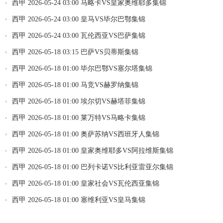
西甲 2026-05-24 03:00 马略卡VS皇家奥维耶多集锦
西甲 2026-05-24 03:00 皇马VS毕尔巴鄂集锦
西甲 2026-05-24 03:00 瓦伦西亚VS巴萨集锦
西甲 2026-05-18 03:15 巴萨VS贝蒂斯集锦
西甲 2026-05-18 01:00 毕尔巴鄂VS塞尔塔集锦
西甲 2026-05-18 01:00 马竞VS赫罗纳集锦
西甲 2026-05-18 01:00 埃尔切VS赫塔菲集锦
西甲 2026-05-18 01:00 莱万特VS马略卡集锦
西甲 2026-05-18 01:00 奥萨苏纳VS西班牙人集锦
西甲 2026-05-18 01:00 皇家奥维耶多VS阿拉维斯集锦
西甲 2026-05-18 01:00 巴列卡诺VS比利亚雷亚尔集锦
西甲 2026-05-18 01:00 皇家社会VS瓦伦西亚集锦
西甲 2026-05-18 01:00 塞维利亚VS皇马集锦