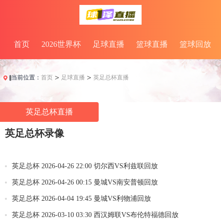
首页
2026世界杯
足球直播
篮球直播
篮球回放
>
>
当前位置：
首页
足球直播
英足总杯直播
英足总杯直播
英足总杯录像
英足总杯 2026-04-26 22:00 切尔西VS利兹联回放
英足总杯 2026-04-26 00:15 曼城VS南安普顿回放
英足总杯 2026-04-04 19:45 曼城VS利物浦回放
英足总杯 2026-03-10 03:30 西汉姆联VS布伦特福德回放