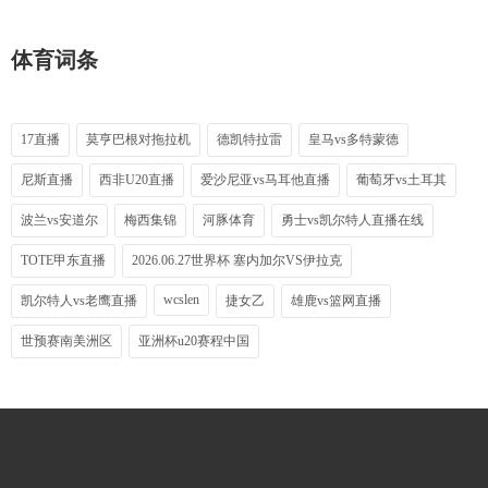
体育词条
17直播
莫亨巴根对拖拉机
德凯特拉雷
皇马vs多特蒙德
尼斯直播
西非U20直播
爱沙尼亚vs马耳他直播
葡萄牙vs土耳其
波兰vs安道尔
梅西集锦
河豚体育
勇士vs凯尔特人直播在线
TOTE甲东直播
2026.06.27世界杯 塞内加尔VS伊拉克
wcslen
凯尔特人vs老鹰直播
捷女乙
雄鹿vs篮网直播
世预赛南美洲区
亚洲杯u20赛程中国